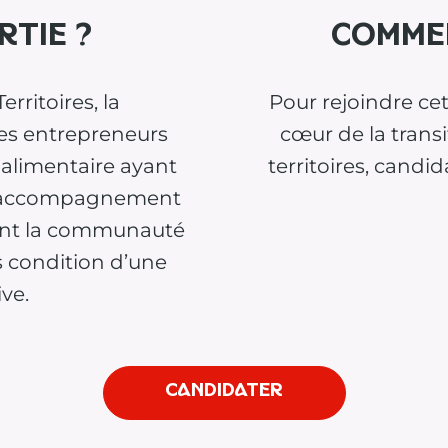
rtie ?
Commen
rritoires, la
Pour rejoindre c
es entrepreneurs
cœur de la transi
oalimentaire ayant
territoires, candi
u accompagnement
gnent la communauté
s condition d’une
ive.
Candidater